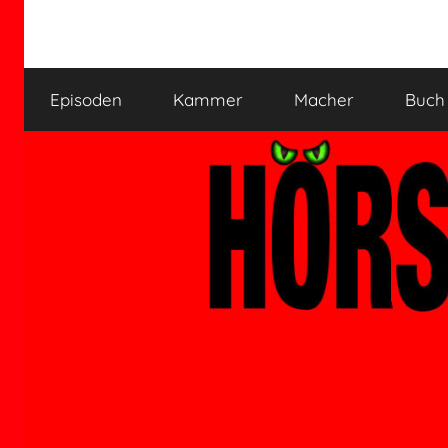
Zum
Inhalt
HÖRSPIELKAMMER
Hörspiel
springen
verjährt
Episoden
Kammer
Macher
Buch
nicht!