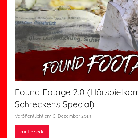
Found Fotage 2.0 (Hörspielk
Schreckens Special)
Veröffentlicht am
6. Dezember 2019
v
o
Zur Episode
n