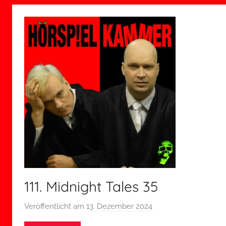
111. Midnight Tales 35
Veröffentlicht am
13. Dezember 2024
v
o