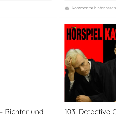
Kommentar hinterlassen
P
o
d
c
a
s
t
– Richter und
103. Detective