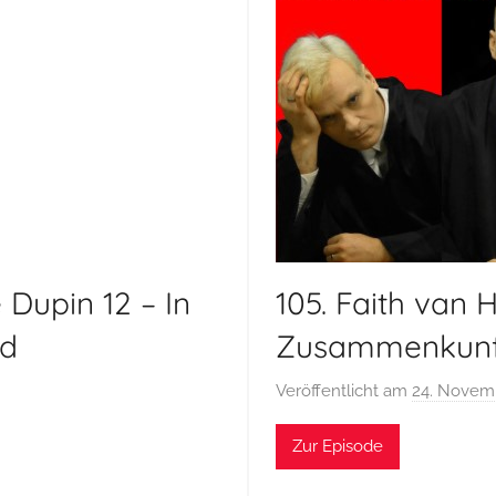
s
,
P
o
d
c
a
s
t
 Dupin 12 – In
105. Faith van 
od
Zusammenkunf
Veröffentlicht am
24. Novem
Zur Episode