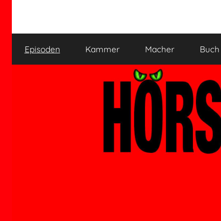
Zum
Inhalt
HÖRSPIELKAMMER
Hörspiel
springen
verjährt
Episoden
Kammer
Macher
Buch
nicht!