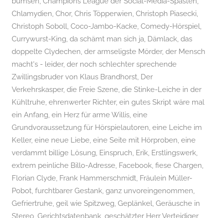
k
bumsen
,
Champions League der Social-Media-Spasten
,
a
Chlamydien
,
Chor
,
Chris Töpperwien
,
Christoph Piasecki
,
m
Christoph Soboll
,
Coco-Jambo-Kacke
,
Comedy-Hörspiel
,
m
Currywurst-King
,
da schämt man sich ja
,
Dämlack
,
das
e
doppelte Clydechen
,
der armseligste Mörder
,
der Mensch
r
macht's - leider
,
der noch schlechter sprechende
d
Zwillingsbruder von Klaus Brandhorst
,
Der
e
Verkehrskasper
,
die Freie Szene
,
die Stinke-Leiche in der
s
Kühltruhe
,
ehrenwerter Richter
,
ein gutes Skript wäre mal
S
ein Anfang
,
ein Herz für arme Willis
,
eine
c
Grundvoraussetzung für Hörspielautoren
,
eine Leiche im
h
Keller
,
eine neue Liebe
,
eine Seite mit Hörproben
,
eine
r
verdammt billige Lösung
,
Einspruch
,
Erik
,
Erstlingswerk
,
e
extrem peinliche Billo-Adresse
,
Facebook
,
fiese Chargen
,
c
Florian Clyde
,
Frank Hammerschmidt
,
Fräulein Müller-
k
Pobot
,
furchtbarer Gestank
,
ganz unvoreingenommen
,
e
Gefriertruhe
,
geil wie Spitzweg
,
Geplänkel
,
Geräusche in
n
Stereo
,
Gerichtsdatenbank
,
geschätzter Herr Verteidiger
,