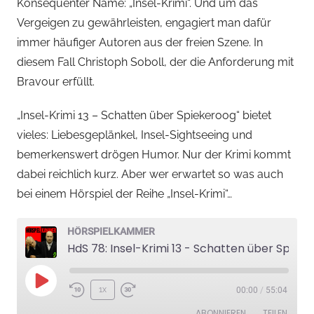
Konsequenter Name: „Insel-Krimi“. Und um das
e
Vergeigen zu gewährleisten, engagiert man dafür
l
k
immer häufiger Autoren aus der freien Szene. In
a
diesem Fall Christoph Soboll, der die Anforderung mit
m
Bravour erfüllt.
m
e
„Insel-Krimi 13 – Schatten über Spiekeroog“ bietet
r
vieles: Liebesgeplänkel, Insel-Sightseeing und
bemerkenswert drögen Humor. Nur der Krimi kommt
dabei reichlich kurz. Aber wer erwartet so was auch
bei einem Hörspiel der Reihe „Insel-Krimi“…
HÖRSPIELKAMMER
HdS 78: Insel-Krimi 13 - Schatten über Spiekeroog
Play
1x
00:00
/
55:04
Episode
ABONNIEREN
TEILEN