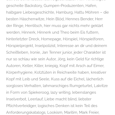
s
gescheite Backstory
,
Gumpen-Produzenten
,
Hafen
,
,
halbgare Liebesgeschichte
,
Hamburg
,
Hattu Möhren – die
P
besten Häschenwitze
,
Hein Blöd
,
Hennes Bender
,
Herr
o
der Ringe
,
Herrlitsch
,
hier muss gar nichts mehr geklärt
d
werden
,
Hinnerk
,
Hinnerk und Theo beim Eis futtern
,
c
hinterletzter Dreck
,
Homepage
,
Hörspiel
,
Hörspielforen
,
a
Hörspielprojekt
,
Inselpolizist
,
Interesse an dir und deinem
s
Scheißleben
,
Ironie
,
Jan Tenner junior
,
jeder Charakter ist
t
nur so schlau wie sein Autor
,
Jörg
,
kein Geld für richtige
Autoren
,
Keller
,
Killer
,
kniepig
,
Kopf mit Arsch auf Eimer
,
Körperhygiene
,
Kotztüten in Reichweite haben
,
kreativer
Kopf mit Leib und Seele
,
Kuss auf die Eichel
,
lächerlich
sorgloses Verhalten
,
lahmarschiges Rumgeturtel
,
Lakritze
in Form von Spiekeroog
,
lazy writing
,
lebenslanges
Inselverbot
,
Leerlauf
,
Liebe macht blind
,
liebster
Pflichtverteidiger
,
logisches Denken ist kein Teil des
Anforderungskatalogs
,
Lookism
,
Maritim
,
Mark Freier
,