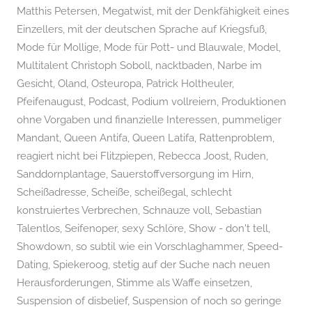
Matthis Petersen
,
Megatwist
,
mit der Denkfähigkeit eines
Einzellers
,
mit der deutschen Sprache auf Kriegsfuß
,
Mode für Mollige
,
Mode für Pott- und Blauwale
,
Model
,
Multitalent Christoph Soboll
,
nacktbaden
,
Narbe im
Gesicht
,
Oland
,
Osteuropa
,
Patrick Holtheuler
,
Pfeifenaugust
,
Podcast
,
Podium vollreiern
,
Produktionen
ohne Vorgaben und finanzielle Interessen
,
pummeliger
Mandant
,
Queen Antifa
,
Queen Latifa
,
Rattenproblem
,
reagiert nicht bei Flitzpiepen
,
Rebecca Joost
,
Ruden
,
Sanddornplantage
,
Sauerstoffversorgung im Hirn
,
Scheißadresse
,
Scheiße
,
scheißegal
,
schlecht
konstruiertes Verbrechen
,
Schnauze voll
,
Sebastian
Talentlos
,
Seifenoper
,
sexy Schlöre
,
Show - don't tell
,
Showdown
,
so subtil wie ein Vorschlaghammer
,
Speed-
Dating
,
Spiekeroog
,
stetig auf der Suche nach neuen
Herausforderungen
,
Stimme als Waffe einsetzen
,
Suspension of disbelief
,
Suspension of noch so geringe