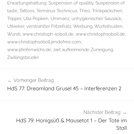
Erwartungshaltung
,
Suspension of qualitiy
,
Suspension of
taste
,
Tattoos
,
Terminus Technicus
,
Theo
,
Trinkpäckchen
,
Tripper
,
Ulla Popken
,
Ummanz
,
unhygienischer Sausack
,
Utkieker
,
verstrahlter Fritzefratz
,
Werbung
,
Würfelhusten
,
Wursti
,
www.christoph-soboll.de
,
www.christophsoboll.de
,
www.christophsoboll.jimdofree.com
,
www.pfeifenwichs.de
,
zart aufkeimende Zuneigung
,
Zwillingsbruder
Vorheriger Beitrag
Beitragsnavigation
HdS 77: Dreamland Grusel 45 – Interferenzen 2
Nächster Beitrag
HdS 79: Honigsüß & Mausetot 1 – Der Tote im
Stall