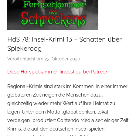
HdS 78: Insel-Krimi 13 – Schatten über
Spiekeroog
Veröffentlicht am
23. Oktober 2020
v
o
Diese Hörspielkammer findest du bei Patreon
.
n
H
Regional-Krimis sind stark im Kommen. In einer immer
o
globaleren Zeit neigen die Menschen dazu,
e
gleichzeitig wieder mehr Wert auf ihre Heimat zu
r
legen. Unter dem Motto „global denken, lokal
s
vergeigen“ produziert Contendo Media seit einiger Zeit
p
Krimis, die auf den deutschen Inseln spielen.
i