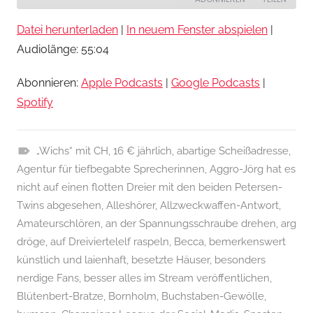
Datei herunterladen
|
In neuem Fenster abspielen
|
TEILEN
Apple Podcasts
Google Podcasts
Audiolänge: 55:04
Spotify
LINK
Abonnieren:
Apple Podcasts
|
Google Podcasts
|
RSS FEED
EMBED
Spotify
„Wichs“ mit CH
,
16 € jährlich
,
abartige Scheißadresse
,
H
Agentur für tiefbegabte Sprecherinnen
,
Aggro-Jörg hat es
ö
nicht auf einen flotten Dreier mit den beiden Petersen-
r
Twins abgesehen
,
Alleshörer
,
Allzweckwaffen-Antwort
,
s
Amateurschlören
,
an der Spannungsschraube drehen
,
arg
p
dröge
,
auf Dreiviertelelf raspeln
,
Becca
,
bemerkenswert
i
künstlich und laienhaft
,
besetzte Häuser
,
besonders
e
nerdige Fans
,
besser alles im Stream veröffentlichen
,
l
Blütenbert-Bratze
,
Bornholm
,
Buchstaben-Gewölle
,