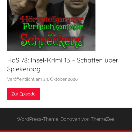
HdS 78: Insel-Krimi 13 – Schatten über
Spiekeroog
Veröffentlicht am
23. Oktober 2020
v
o
Zur Episode
n
H
o
e
WordPress-Theme: Donovan von ThemeZee.
r