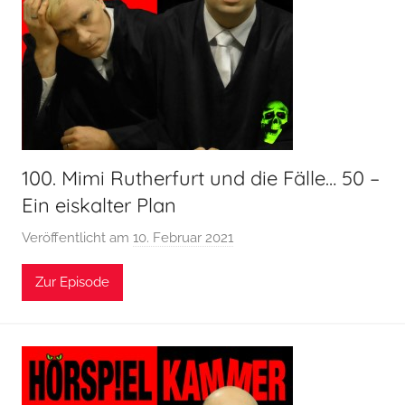
e
l
k
a
m
m
e
r
100. Mimi Rutherfurt und die Fälle… 50 –
Ein eiskalter Plan
Veröffentlicht am
10. Februar 2021
v
o
Zur Episode
n
H
o
e
r
s