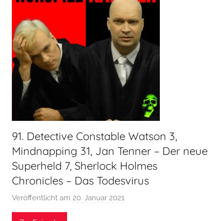
s
p
i
e
l
k
a
m
m
e
r
91. Detective Constable Watson 3,
Mindnapping 31, Jan Tenner – Der neue
Superheld 7, Sherlock Holmes
Chronicles – Das Todesvirus
Veröffentlicht am
20. Januar 2021
v
o