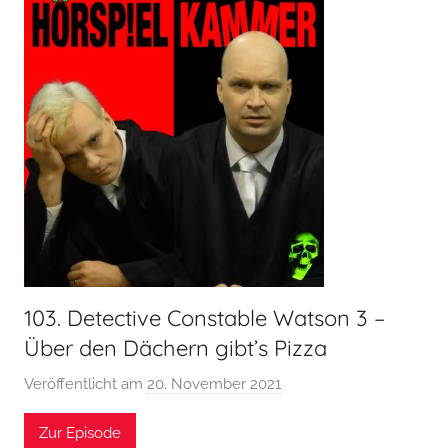
d
p
c
i
a
e
s
l
t
k
a
m
m
e
r
103. Detective Constable Watson 3 –
Über den Dächern gibt’s Pizza
Veröffentlicht am
20. November 2021
v
o
Zur Episode
n