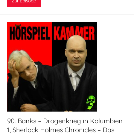
Zur Episode
n
H
o
e
r
s
p
i
e
l
k
a
m
m
e
r
90. Banks – Drogenkrieg in Kolumbien
1, Sherlock Holmes Chronicles – Das