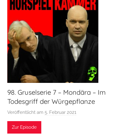
r
s
p
i
e
l
k
a
m
m
e
r
98. Gruselserie 7 – Mondära – Im
Todesgriff der Würgepflanze
Veröffentlicht am
5. Februar 2021
v
o
Zur Episode
n
H