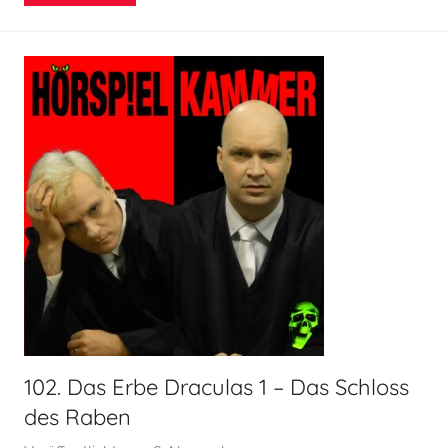
H
o
e
r
s
p
i
e
l
k
a
m
m
e
r
102. Das Erbe Draculas 1 – Das Schloss
des Raben