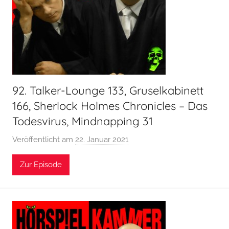
l
k
a
m
m
e
r
92. Talker-Lounge 133, Gruselkabinett
166, Sherlock Holmes Chronicles – Das
Todesvirus, Mindnapping 31
Veröffentlicht am
22. Januar 2021
v
o
Zur Episode
n
H
o
e
r