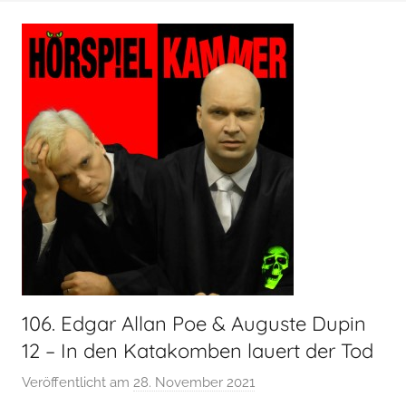
o
e
e
c
r
k
s
e
p
n
i
s
e
,
l
P
k
o
a
d
m
c
m
a
e
s
r
106. Edgar Allan Poe & Auguste Dupin
t
12 – In den Katakomben lauert der Tod
Veröffentlicht am
28. November 2021
v