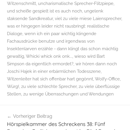
Witzenschmitt
,
uncharismatische Sprecher-Flitzpiepe
,
und scheiße gespielt ist es auch noch
,
ungelenk
staksende Sandkreatur
,
viel zu viele miese Laiensprecher
,
was er hingegen leider nicht rausbringt: realistische
Dialoge
,
wenn ich ein paar wichtig klingende
Fachausdrücke benutze und irgendwas von
Insektenlarven erzähle - dann klingt das schon mächtig
gewaltig
,
Whicki whick onk onk...
,
wieso wird Bart
Simpson da eigentlich ermordet?
,
wir hören dann noch
Joschi Hajek in einer erbärmlichen Todesszene
,
Witzenleiter hat sich offenbar hart gegönnt
,
Wolfy-Office
,
Würg!
,
zu viele schlechte Sprecher
,
zu viele überflüssige
Stellen
,
zu wenige Überraschungen und Wendungen
Vorheriger Beitrag
Beitragsnavigation
Hörspielkammer des Schreckens 38: Fünf