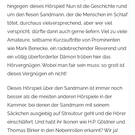
r
hingegen: dieses Hörspiel! Nun ist die Geschichte rund
s
um den fiesen Sandmann, der die Menschen im Schlaf
p
tötet, durchaus vielversprechend, aber wer viel
i
verspricht, dürfte dann auch gerne liefern. Viel zu viele
e
Amateure, seltsame Kurzauftritte von Prominenten
l
k
wie Mark Benecke, ein radebrechender Reverend und
a
ein völlig überforderter Dämon trüben hier das
m
Hörvergnügen. Wobei man fair sein muss: so groß ist
m
dieses Vergnügen eh nicht!
e
r
Dieses Hörspiel über den Sandmann ist immer noch
besser als die meisten anderen Hörspiele in der
Kammer, bei denen der Sandmann mit seinem
Säckchen ausgiebig auf Streutour geht und die Hörer
einschläfert. Und habt ihr Ikonen wie H.P. Göldner und
Thomas Birker in den Nebenrollen erkannt? Wir ja!