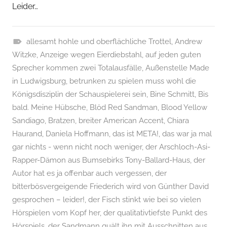
Leider…
allesamt hohle und oberflächliche Trottel
,
Andrew
G
Witzke
,
Anzeige wegen Eierdiebstahl
,
auf jeden guten
e
Sprecher kommen zwei Totalausfälle
,
Außenstelle Made
r
in Ludwigsburg
,
betrunken zu spielen muss wohl die
i
Königsdisziplin der Schauspielerei sein
,
Bine Schmitt
,
Bis
c
bald. Meine Hübsche
,
Blöd Red Sandman
,
Blood Yellow
h
Sandiago
,
Bratzen
,
breiter American Accent
,
Chiara
t
Haurand
,
Daniela Hoffmann
,
das ist META!
,
das war ja mal
s
gar nichts - wenn nicht noch weniger
,
der Arschloch-Asi-
v
Rapper-Dämon aus Bumsebirks Tony-Ballard-Haus
,
der
e
Autor hat es ja offenbar auch vergessen
,
der
r
bitterbösvergeigende Friederich wird von Günther David
f
gesprochen – leider!
,
der Fisch stinkt wie bei so vielen
a
Hörspielen vom Kopf her
,
der qualitativtiefste Punkt des
h
Hörspiels
,
der Sandmann quält ihn mit Ausschnitten aus