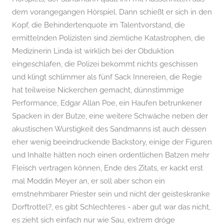
r
dem vorangegangen Hörspiel. Dann schießt er sich in den
e
Kopf
,
die Behindertenquote im Talentvorstand
,
die
n
ermittelnden Polizisten sind ziemliche Katastrophen
,
die
,
Medizinerin Linda ist wirklich bei der Obduktion
P
eingeschlafen
,
die Polizei bekommt nichts geschissen
o
und klingt schlimmer als fünf Sack Innereien
,
die Regie
d
hat teilweise Nickerchen gemacht
,
dünnstimmige
c
Performance
,
Edgar Allan Poe
,
ein Haufen betrunkener
a
Spacken in der Butze
,
eine weitere Schwäche neben der
s
akustischen Wurstigkeit des Sandmanns ist auch dessen
t
eher wenig beeindruckende Backstory
,
einige der Figuren
und Inhalte hätten noch einen ordentlichen Batzen mehr
Fleisch vertragen können
,
Ende des Zitats
,
er kackt erst
mal Moddin Meyer an
,
er soll aber schon ein
ernstnehmbarer Priester sein und nicht der geisteskranke
Dorftrottel?
,
es gibt Schlechteres - aber gut war das nicht
,
es zieht sich einfach nur wie Sau
,
extrem dröge