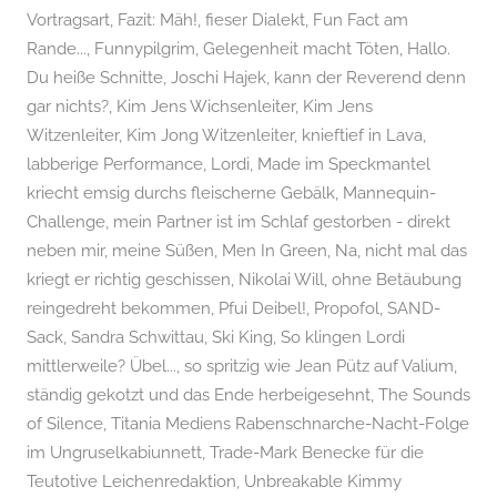
Vortragsart
,
Fazit: Mäh!
,
fieser Dialekt
,
Fun Fact am
Rande...
,
Funnypilgrim
,
Gelegenheit macht Töten
,
Hallo.
Du heiße Schnitte
,
Joschi Hajek
,
kann der Reverend denn
gar nichts?
,
Kim Jens Wichsenleiter
,
Kim Jens
Witzenleiter
,
Kim Jong Witzenleiter
,
knieftief in Lava
,
labberige Performance
,
Lordi
,
Made im Speckmantel
kriecht emsig durchs fleischerne Gebälk
,
Mannequin-
Challenge
,
mein Partner ist im Schlaf gestorben - direkt
neben mir
,
meine Süßen
,
Men In Green
,
Na
,
nicht mal das
kriegt er richtig geschissen
,
Nikolai Will
,
ohne Betäubung
reingedreht bekommen
,
Pfui Deibel!
,
Propofol
,
SAND-
Sack
,
Sandra Schwittau
,
Ski King
,
So klingen Lordi
mittlerweile? Übel...
,
so spritzig wie Jean Pütz auf Valium
,
ständig gekotzt und das Ende herbeigesehnt
,
The Sounds
of Silence
,
Titania Mediens Rabenschnarche-Nacht-Folge
im Ungruselkabiunnett
,
Trade-Mark Benecke für die
Teutotive Leichenredaktion
,
Unbreakable Kimmy