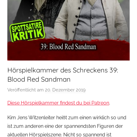
Hörspielkammer des Schreckens 39:
Blood Red Sandman
Veröffentlicht am
20. Dezember 2019
v
o
Diese Hörspielkammer findest du bei Patreon
.
n
H
Kim Jens Witzenleiter heißt zum einen wirklich so und
o
ist zum anderen eine der spannendsten Figuren der
e
aktuellen Hörspielszene. Nicht so spannend ist