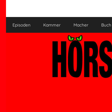
Zum
Inhalt
HÖRSPIELKAMMER
Hörspiel
springen
verjährt
Episoden
Kammer
Macher
Buch
nicht!