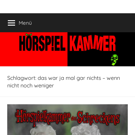
Zum
HÖRSPIELKAMMER
Hörspiel
Inhalt
verjährt
springen
Menü
nicht!
Schlagwort:
das war ja mal gar nichts – wenn
nicht noch weniger