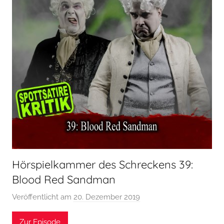
Hörspielkammer des Schreckens 39:
Blood Red Sandman
Veröffentlicht am
20. Dezember 2019
v
o
Zur Episode
n