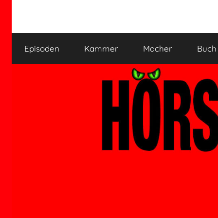
Zum
Inhalt
HÖRSPIELKAMMER
Hörspiel
springen
verjährt
Episoden
Kammer
Macher
Buch
nicht!