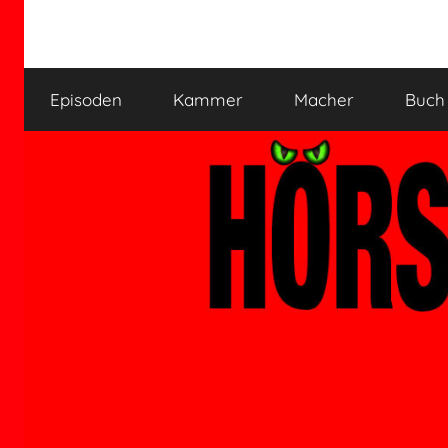
Zum
Inhalt
HÖRSPIELKAMMER
Hörspiel
springen
verjährt
Episoden
Kammer
Macher
Buch
nicht!