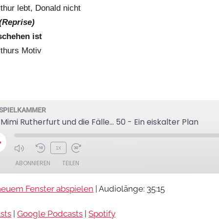
r
hur lebt, Donald nicht
(Reprise)
schehen ist
thurs Motiv
SPIELKAMMER
 Mimi Rutherfurt und die Fälle... 50 - Ein eiskalter Plan
lay
1x
pisode
ABONNIEREN
TEILEN
neuem Fenster abspielen
|
Audiolänge: 35:15
Google Podcasts
Spotify
sts
|
Google Podcasts
|
Spotify