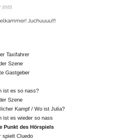
r 2021
v
o
pielkammer! Juchuuuu!!!
n
H
o
e
er Taxifahrer
r
der Szene
s
p
ote Gastgeber
i
e
 ist es so nass?
l
der Szene
k
icher Kampf / Wo ist Julia?
a
 ist es wieder so nass
m
te Punkt des Hörspiels
m
 spielt Cluedo
e