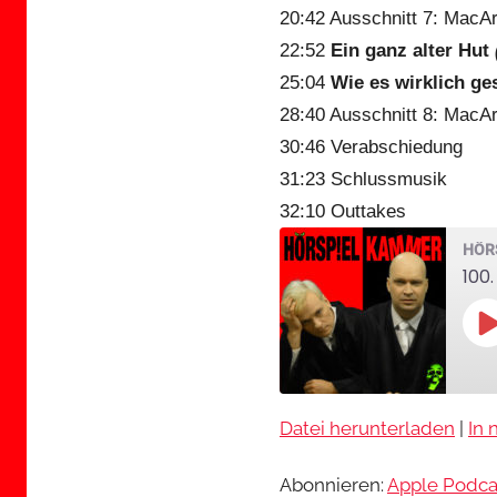
20:42 Ausschnitt 7: MacArt
22:52
Ein ganz alter Hut
25:04
Wie es wirklich ge
28:40 Ausschnitt 8: MacAr
30:46 Verabschiedung
31:23 Schlussmusik
32:10 Outtakes
HÖR
100.
P
E
Datei herunterladen
|
In 
TEILEN
Apple Podcasts
Abonnieren:
Apple Podca
RSS FEED
LINK