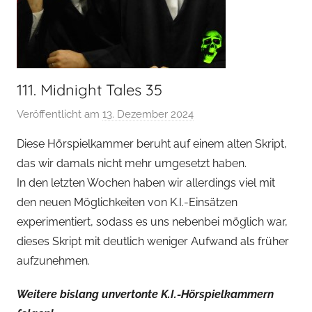
111. Midnight Tales 35
Veröffentlicht am
13. Dezember 2024
v
o
Diese Hörspielkammer beruht auf einem alten Skript,
n
das wir damals nicht mehr umgesetzt haben.
H
In den letzten Wochen haben wir allerdings viel mit
o
den neuen Möglichkeiten von K.I.-Einsätzen
e
experimentiert, sodass es uns nebenbei möglich war,
r
dieses Skript mit deutlich weniger Aufwand als früher
s
p
aufzunehmen.
i
Weitere bislang unvertonte K.I.-Hörspielkammern
e