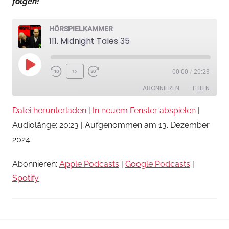
folgen!
l
k
a
HÖRSPIELKAMMER
111. Midnight Tales 35
m
m
e
Play
1x
00:00
/
20:23
r
Episode
ABONNIEREN
TEILEN
Datei herunterladen
|
In neuem Fenster abspielen
|
TEILEN
Apple Podcasts
Google Podcasts
Audiolänge: 20:23
|
Aufgenommen am 13. Dezember
Spotify
LINK
2024
RSS FEED
EMBED
Abonnieren:
Apple Podcasts
|
Google Podcasts
|
Spotify
H