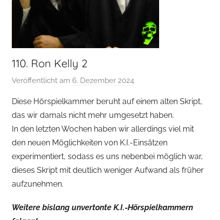
110. Ron Kelly 2
Veröffentlicht am
6. Dezember 2024
v
o
Diese Hörspielkammer beruht auf einem alten Skript,
n
das wir damals nicht mehr umgesetzt haben.
H
In den letzten Wochen haben wir allerdings viel mit
o
den neuen Möglichkeiten von K.I.-Einsätzen
e
experimentiert, sodass es uns nebenbei möglich war,
r
dieses Skript mit deutlich weniger Aufwand als früher
s
p
aufzunehmen.
i
Weitere bislang unvertonte K.I.-Hörspielkammern
e