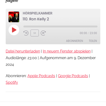
folgen!
l
k
a
HÖRSPIELKAMMER
110. Ron Kelly 2
m
m
e
Play
1x
00:00
/
23:00
r
Episode
ABONNIEREN
TEILEN
Datei herunterladen
|
In neuem Fenster abspielen
|
TEILEN
Apple Podcasts
Google Podcasts
Audiolänge: 23:00
|
Aufgenommen am 9. Dezember
Spotify
LINK
2024
RSS FEED
EMBED
Abonnieren:
Apple Podcasts
|
Google Podcasts
|
Spotify
H