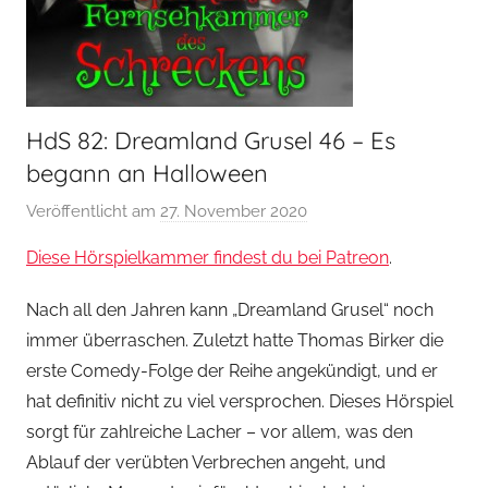
HdS 82: Dreamland Grusel 46 – Es
begann an Halloween
Veröffentlicht am
27. November 2020
v
o
Diese Hörspielkammer findest du bei Patreon
.
n
H
Nach all den Jahren kann „Dreamland Grusel“ noch
o
immer überraschen. Zuletzt hatte Thomas Birker die
e
erste Comedy-Folge der Reihe angekündigt, und er
r
hat definitiv nicht zu viel versprochen. Dieses Hörspiel
s
sorgt für zahlreiche Lacher – vor allem, was den
p
Ablauf der verübten Verbrechen angeht, und
i