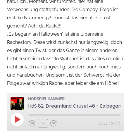
natürlich… Moment, wir fürchten, hier hat eine
e
Verwechslung stattgefunden. Die Comedy-Folge ist
l
k
erst die Nummer 47! Dann ist das hier alles ernst
a
gemeint? Ach, du Kacke!!!
m
„Es begann an Halloween“ ist eine lupenreine
m
Rachestory. Diese wirkt zunächst nur langweilig, doch
e
es gibt einen Twist, der das Ganze in einem anderen
r
Licht erscheinen lässt: In Wahrheit ist das alles nämlich
nicht einfach nur langweilig, sondern auch noch mies
und hanebüchen. Und somit ist der Schwerpunkt der
Folge zwar wirklich Rache, aber leider die am Hörer!
HÖRSPIELKAMMER
HdS 82: Dreamland Grusel 46 - Es begann an Halloween
Play
1x
00:00
/
51:17