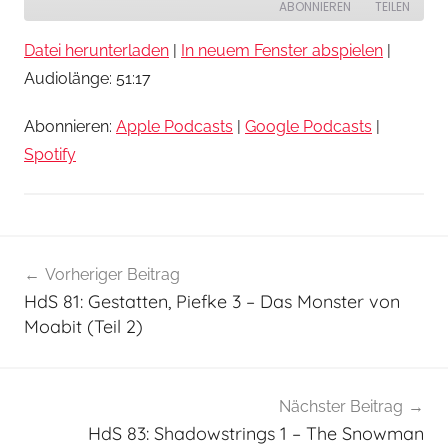
Episode
ABONNIEREN
TEILEN
Datei herunterladen
|
In neuem Fenster abspielen
|
TEILEN
Apple Podcasts
Google Podcasts
Audiolänge: 51:17
Spotify
LINK
Abonnieren:
Apple Podcasts
|
Google Podcasts
|
RSS FEED
EMBED
Spotify
H
Vorheriger Beitrag
Beitragsnavigation
ö
HdS 81: Gestatten, Piefke 3 – Das Monster von
r
Moabit (Teil 2)
s
p
i
Nächster Beitrag
e
HdS 83: Shadowstrings 1 – The Snowman
l