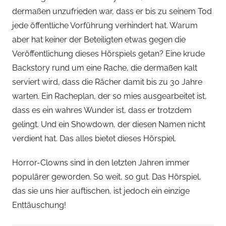
e
dermaßen unzufrieden war, dass er bis zu seinem Tod
r
jede öffentliche Vorführung verhindert hat. Warum
s
aber hat keiner der Beteiligten etwas gegen die
p
Veröffentlichung dieses Hörspiels getan? Eine krude
i
Backstory rund um eine Rache, die dermaßen kalt
e
serviert wird, dass die Rächer damit bis zu 30 Jahre
l
k
warten. Ein Racheplan, der so mies ausgearbeitet ist,
a
dass es ein wahres Wunder ist, dass er trotzdem
m
gelingt. Und ein Showdown, der diesen Namen nicht
m
verdient hat. Das alles bietet dieses Hörspiel.
e
r
Horror-Clowns sind in den letzten Jahren immer
populärer geworden. So weit, so gut. Das Hörspiel,
das sie uns hier auftischen, ist jedoch ein einzige
Enttäuschung!