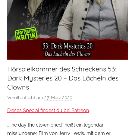
Hörspielkammer des Schreckens 53:
Dark Mysteries 20 – Das Lächeln des
Clowns
Veröffentlicht am
27. März 2020
v
o
Dieses Special findest du bei Patreon
.
n
H
„The day the clown cried“ heißt ein legendär
o
misslungener Film von Jerry Lewis, mit dem er