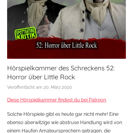
Hörspielkammer des Schreckens 52:
Horror über Little Rock
Veröffentlicht am
20. März 2020
v
o
Diese Hörspielkammer findest du bei Patreon
.
n
H
Solche Hörspiele gibt es heute gar nicht mehr! Eine
o
ebenso aberwitzige wie abstruse Handlung wird von
e
einem Haufen Amateursprechern getragen, die