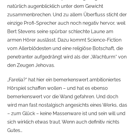
r
natürlich augenblicklich unter dem Gewicht
s
zusammenbrechen. Und zu allem Überfluss sticht der
p
einzige Profi-Sprecher auch noch negativ hervor, weil
i
Bert Stevens seine spürbar schlechte Laune am
e
armen Hörer auslässt. Dazu kommt Science-Fiction
l
k
vom Allerblödesten und eine religiöse Botschaft, die
a
penetranter aufgedrängt wird als der „Wachturm“ von
m
den Zeugen Jehovas.
m
e
„Farelia?“ hat hier ein bemerkenswert ambitioniertes
r
Hörspiel schaffen wollen – und hat es ebenso
bemerkenswert vor die Wand gefahren. Und doch
wird man fast nostalgisch angesichts eines Werks, das
– zum Glück – keine Massenware ist und sein will und
sich wirklich etwas traut. Wenn auch definitiv nichts
Gutes…