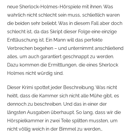
e
neue Sherlock-Holmes-Hörspiele mit ihnen. Was
r
wahrlich nicht schlecht sein muss, schließlich waren
s
die beiden sehr beliebt. Was in diesem Fall aber doch
p
schlecht ist, da das Skript dieser Folge eine einzige
i
Enttäuschung ist. Ein Mann will das perfekte
e
Verbrechen begehen – und unternimmt anschließend
l
k
alles, um auch garantiert geschnappt zu werden.
a
Dazu kommen die Ermittlungen, die eines Sherlock
m
Holmes nicht würdig sind.
m
e
Dieser Krimi spottet jeder Beschreibung. Was nicht
r
heißt, dass die Kammer sich nicht alle Mühe gibt, es
dennoch zu beschreiben. Und das in einer der
längsten Ausgaben überhaupt. So lang, dass wir die
Hörspielkammer in zwei Teile splitten mussten, um
nicht völlig weich in der Bimmel zu werden…