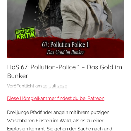
HdS 67: Pollution-Police 1 – Das Gold im
Bunker
Veröffentlicht am
10. Juli 2020
v
o
Diese Hörspielkammer findest du bei Patreon
.
n
H
Drei junge Pfadfinder angeln mit ihrem putzigen
o
Waschbären Einstein im Wald, als es zu einer
e
Explosion kommt. Sie gehen der Sache nach und