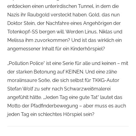
r
entdecken einen unterirdischen Tunnel, in dem die
s
Nazis ihr Raubgold versteckt haben. Gold, das nun
p
Doktor Stein, der Nachfahre eines Angehörigen der
i
Totenkopf-SS bergen will. Werden Linus, Niklas und
e
Melissa ihm zuvorkommen? Und ist das wirklich ein
l
k
angemessener Inhalt für ein Kinderhörspiel?
a
„Pollution Police“ ist eine Serie für alle und keinen – mit
m
der starken Betonung auf KEINEN. Und eine zähe
m
e
moralinsaure Soße, die sich selbst für TKKG-Autor
r
Stefan Wolf zu sehr nach Schwarzweißmalerei
angefühlt hätte. „Jeden Tag eine gute Tat“ lautet das
Motto der Pfadfinderbewegung – aber muss es auch
jeden Tag ein schlechtes Hörspiel sein?