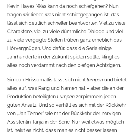
r
Kevin Hayes. Was kann da noch schiefgehen? Nun,
s
fragen wir lieber, was nicht schiefgegangen ist, das
p
lässt sich deutlich schneller beantworten. Viel zu viele
i
Charaktere, viel zu viele dümmliche Dialoge und viel
e
zu viele vergeigte Stellen trüben ganz erheblich das
l
k
Hörvergnügen. Und dafür, dass die Serie einige
a
Jahrhunderte in der Zukunft spielen sollte, klingt es
m
alles noch verdammt nach den piefigen Achtzigern.
m
e
Simeon Hrissomallis lässt sich nicht
lumpen
und bietet
r
alles auf, was Rang und Namen hat – aber die an der
Produktion beteiligten
Lumpen
zerpimmeln jeden
guten Ansatz. Und so verhält es sich mit der Rückkehr
von „Jan Tenner“ wie mit der Rückkehr der nervigen
Assistentin Tanja in der Serie: Nur weil etwas möglich
ist, heißt es nicht, dass man es nicht besser lassen