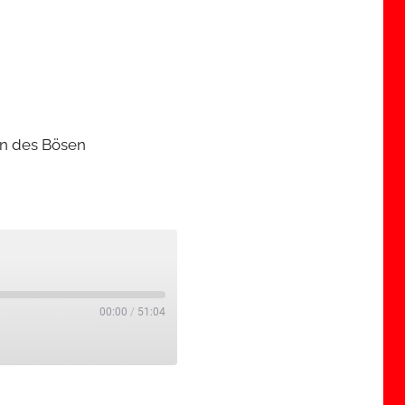
rn des Bösen
00:00
/
51:04