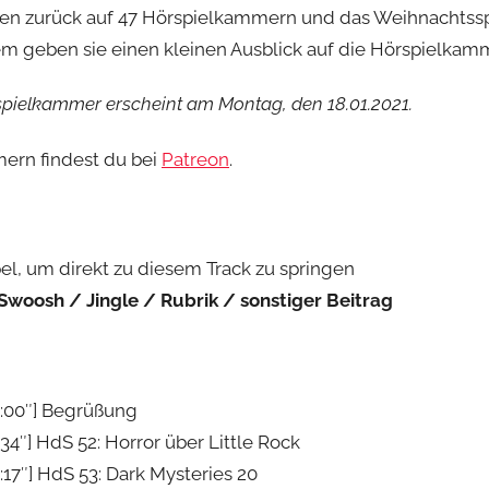
en zurück auf 47 Hörspielkammern und das Weihnachtsspec
n
m geben sie einen kleinen Ausblick auf die Hörspielkamm
H
o
spielkammer erscheint am Montag, den 18.01.2021.
e
r
ern findest du bei
Patreon
.
s
p
i
e
el, um direkt zu diesem Track zu springen
l
 Swoosh / Jingle / Rubrik / sonstiger Beitrag
k
a
m
m
:00″] Begrüßung
e
34″] HdS 52: Horror über Little Rock
r
17″] HdS 53: Dark Mysteries 20