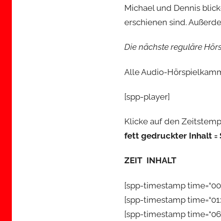
Michael und Dennis blick
erschienen sind. Außerde
Die nächste reguläre Hör
Alle Audio-Hörspielkamm
[spp-player]
Klicke auf den Zeitstemp
fett gedruckter Inhalt =
ZEIT INHALT
[spp-timestamp time=“00
[spp-timestamp time=“01:
[spp-timestamp time=“06: