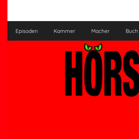
Zum
Inhalt
HÖRSPIELKAMMER
Hörspiel
springen
verjährt
Episoden
Kammer
Macher
Buch
nicht!