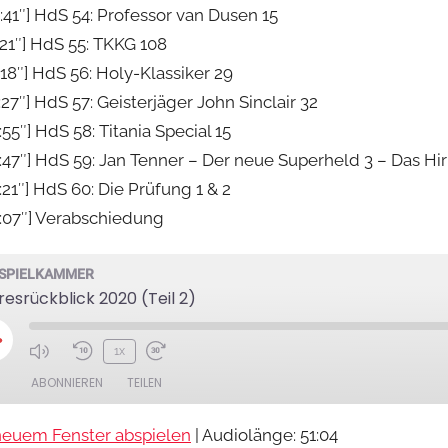
41″] HdS 54: Professor van Dusen 15
21″] HdS 55: TKKG 108
18″] HdS 56: Holy-Klassiker 29
7″] HdS 57: Geisterjäger John Sinclair 32
5″] HdS 58: Titania Special 15
47″] HdS 59: Jan Tenner – Der neue Superheld 3 – Das Hi
21″] HdS 60: Die Prüfung 1 & 2
:07″] Verabschiedung
SPIELKAMMER
resrückblick 2020 (Teil 2)
lay
1x
pisode
ABONNIEREN
TEILEN
neuem Fenster abspielen
|
Audiolänge: 51:04
Google Podcasts
Spotify