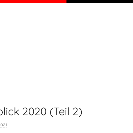
ick 2020 (Teil 2)
2021
v
o