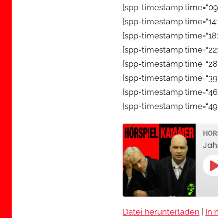
[spp-timestamp time=“09:
[spp-timestamp time=“14:
[spp-timestamp time=“18:
[spp-timestamp time=“22:2
[spp-timestamp time=“28:5
[spp-timestamp time=“39:
[spp-timestamp time=“46:
[spp-timestamp time=“49
HÖR
Jah
P
E
Datei herunterladen
|
In 
TEILEN
Apple Podcasts