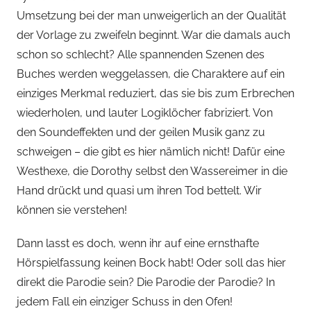
e
Umsetzung bei der man unweigerlich an der Qualität
r
der Vorlage zu zweifeln beginnt. War die damals auch
s
schon so schlecht? Alle spannenden Szenen des
p
Buches werden weggelassen, die Charaktere auf ein
i
einziges Merkmal reduziert, das sie bis zum Erbrechen
e
wiederholen, und lauter Logiklöcher fabriziert. Von
l
k
den Soundeffekten und der geilen Musik ganz zu
a
schweigen – die gibt es hier nämlich nicht! Dafür eine
m
Westhexe, die Dorothy selbst den Wassereimer in die
m
Hand drückt und quasi um ihren Tod bettelt. Wir
e
können sie verstehen!
r
Dann lasst es doch, wenn ihr auf eine ernsthafte
Hörspielfassung keinen Bock habt! Oder soll das hier
direkt die Parodie sein? Die Parodie der Parodie? In
jedem Fall ein einziger Schuss in den Ofen!