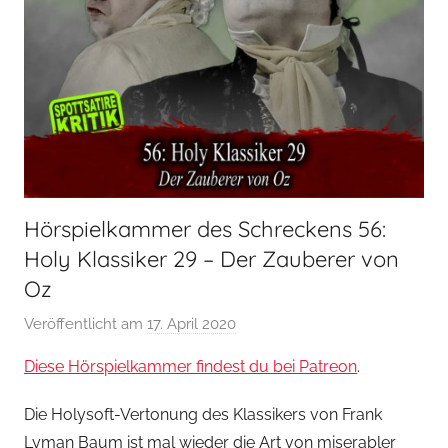
Hörspielkammer des Schreckens 56:
Holy Klassiker 29 – Der Zauberer von
Oz
Veröffentlicht am
17. April 2020
v
o
Diese Hörspielkammer findest du bei Patreon
.
n
H
Die Holysoft-Vertonung des Klassikers von Frank
o
Lyman Baum ist mal wieder die Art von miserabler