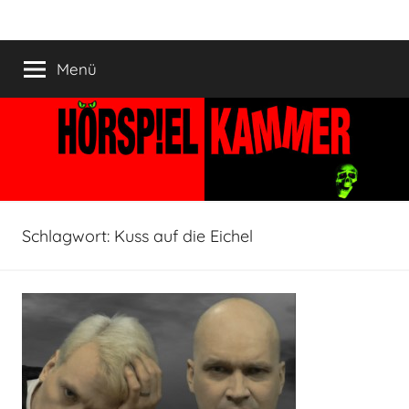
Zum
HÖRSPIELKAMMER
Hörspiel
Inhalt
verjährt
springen
Menü
nicht!
Schlagwort:
Kuss auf die Eichel