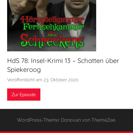
HdS 78: Insel-Krimi 13 – Schatten über
Spiekeroog
Veröffentlicht am
23. Oktober 2020
v
o
Zur Episode
n
H
o
e
WordPress-Theme: Donovan von ThemeZee.
r