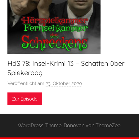
HdS 78: Insel-Krimi 13 – Schatten über
Spiekeroog
Veröffentlicht am
23. Oktober 2020
v
o
Zur Episode
n
H
o
e
WordPress-Theme: Donovan von ThemeZee.
r