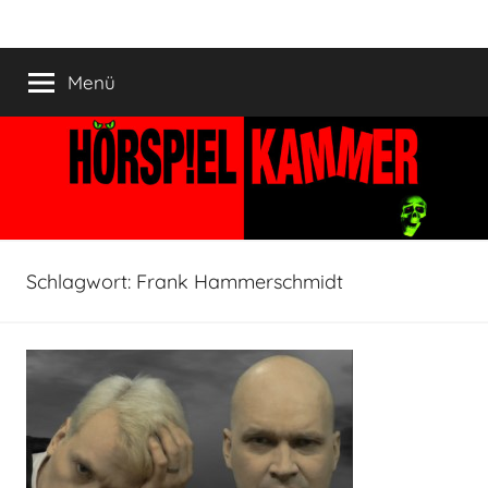
Zum
HÖRSPIELKAMMER
Hörspiel
Inhalt
verjährt
springen
Menü
nicht!
Schlagwort:
Frank Hammerschmidt