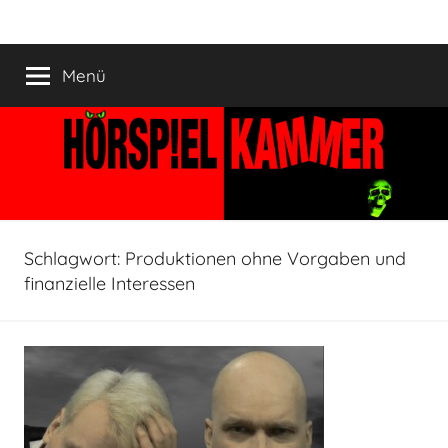
Zum
HÖRSPIELKAMMER
Hörspiel
Inhalt
verjährt
springen
Menü
nicht!
Schlagwort:
Produktionen ohne Vorgaben und
finanzielle Interessen