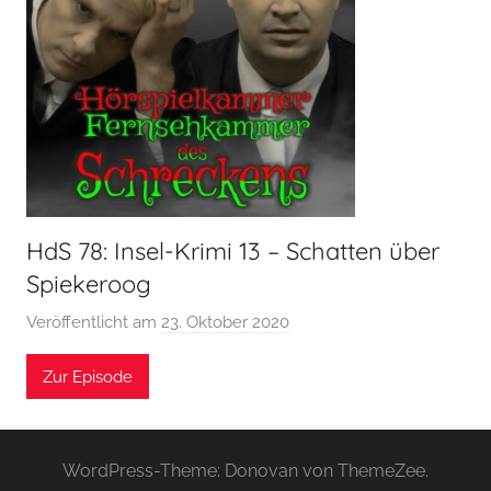
HdS 78: Insel-Krimi 13 – Schatten über
Spiekeroog
Veröffentlicht am
23. Oktober 2020
v
o
Zur Episode
n
H
o
e
WordPress-Theme: Donovan von ThemeZee.