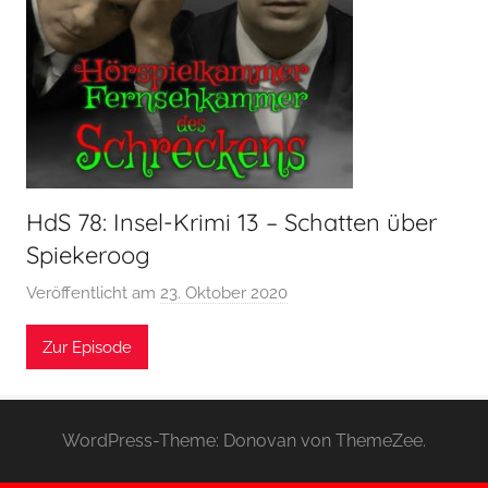
HdS 78: Insel-Krimi 13 – Schatten über
Spiekeroog
Veröffentlicht am
23. Oktober 2020
v
o
Zur Episode
n
H
o
e
WordPress-Theme: Donovan von ThemeZee.
r