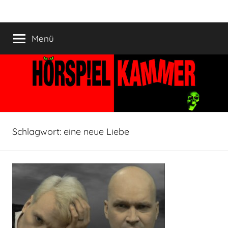
Zum
HÖRSPIELKAMMER
Hörspiel
Inhalt
verjährt
springen
Menü
nicht!
Schlagwort:
eine neue Liebe