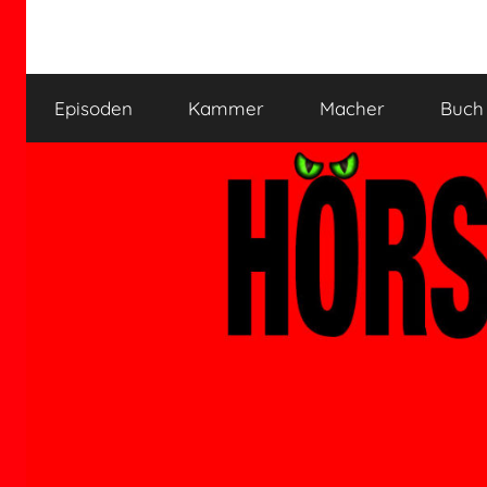
Zum
Inhalt
HÖRSPIELKAMMER
Hörspiel
springen
verjährt
Episoden
Kammer
Macher
Buch
nicht!