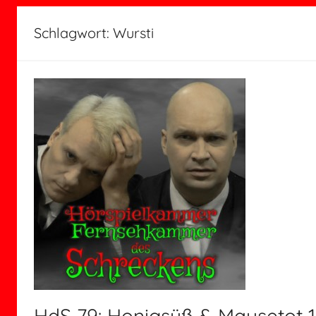
Schlagwort:
Wursti
HdS 79: Honigsüß & Mausetot 1