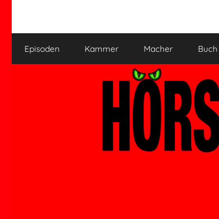
Zum
Inhalt
HÖRSPIELKAMMER
Hörspiel
springen
verjährt
Episoden
Kammer
Macher
Buch
nicht!