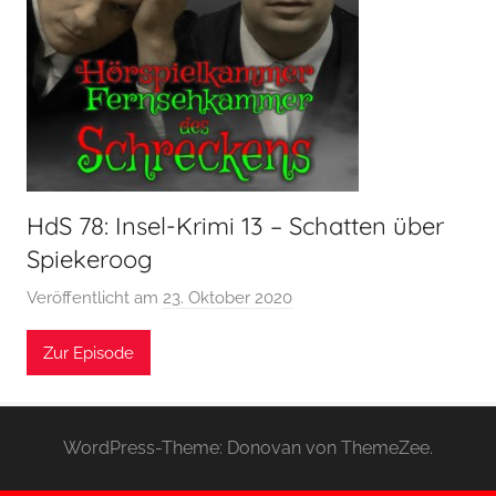
HdS 78: Insel-Krimi 13 – Schatten über
Spiekeroog
Veröffentlicht am
23. Oktober 2020
v
o
Zur Episode
n
H
o
e
WordPress-Theme: Donovan von ThemeZee.
r