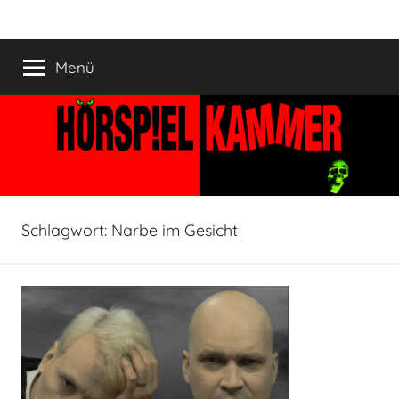
Zum
HÖRSPIELKAMMER
Hörspiel
Inhalt
verjährt
springen
Menü
nicht!
Schlagwort:
Narbe im Gesicht