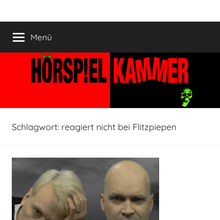
Zum
HÖRSPIELKAMMER
Hörspiel
Inhalt
verjährt
springen
Menü
nicht!
Schlagwort:
reagiert nicht bei Flitzpiepen