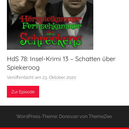
HdS 78: Insel-Krimi 13 – Schatten über
Spiekeroog
Veröffentlicht am
23. Oktober 2020
v
o
Zur Episode
n
H
o
e
WordPress-Theme: Donovan von ThemeZee.
r