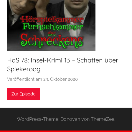
HdS 78: Insel-Krimi 13 – Schatten über
Spiekeroog
Veröffentlicht am
23. Oktober 2020
v
o
Zur Episode
n
H
o
e
WordPress-Theme: Donovan von ThemeZee.
r