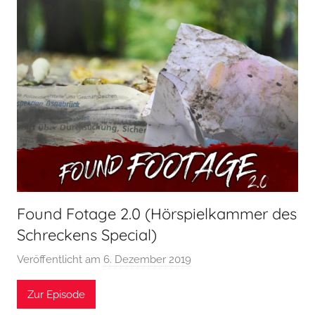
Found Fotage 2.0 (Hörspielkammer des
Schreckens Special)
Veröffentlicht am
6. Dezember 2019
v
o
Zur Episode
n
H