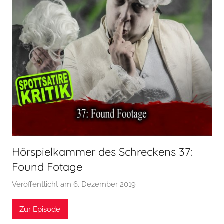
Hörspielkammer des Schreckens 37:
Found Fotage
Veröffentlicht am
6. Dezember 2019
v
o
Zur Episode
n
H