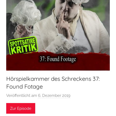
Hörspielkammer des Schreckens 37:
Found Fotage
Veröffentlicht am
6. Dezember 2019
v
o
Zur Episode
n
H