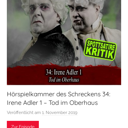
Hörspielkammer des Schreckens 34:
Irene Adler 1 – Tod im Oberhaus
Veröffentlicht am
1. November 2019
v
o
Zur Episode
n