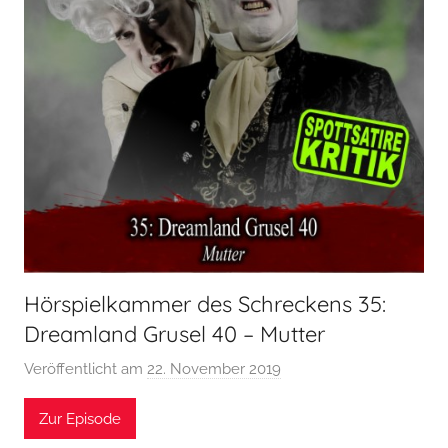
Hörspielkammer des Schreckens 35:
Dreamland Grusel 40 – Mutter
Veröffentlicht am
22. November 2019
v
o
Zur Episode
n
H