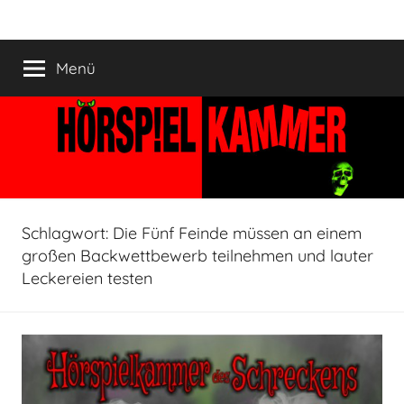
Zum
HÖRSPIELKAMMER
Hörspiel
Inhalt
verjährt
springen
Menü
nicht!
Schlagwort:
Die Fünf Feinde müssen an einem
großen Backwettbewerb teilnehmen und lauter
Leckereien testen