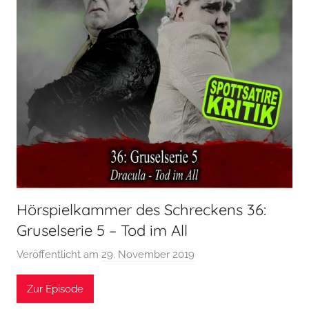
Hörspielkammer des Schreckens 36:
Gruselserie 5 – Tod im All
Veröffentlicht am
29. November 2019
v
o
Zur Episode
n
H