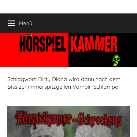
Zum
HÖRSPIELKAMMER
Hörspiel
Inhalt
verjährt
springen
Menü
nicht!
Schlagwort:
Dirty Diana wird dann nach dem
Biss zur immerspitzgeilen Vampir-Schlampe