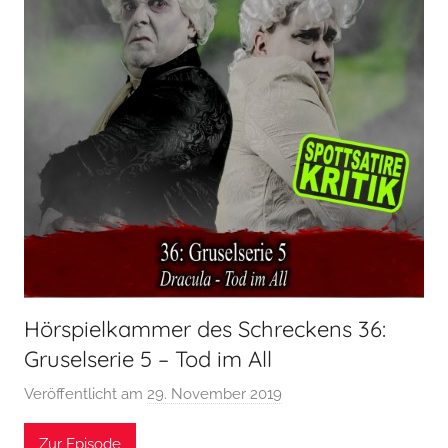
Hörspielkammer des Schreckens 36:
Gruselserie 5 – Tod im All
Veröffentlicht am
29. November 2019
v
o
Zur Episode
n