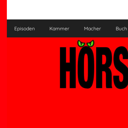
Zum
Inhalt
HÖRSPIELKAMMER
Hörspiel
springen
verjährt
Episoden
Kammer
Macher
Buch
nicht!