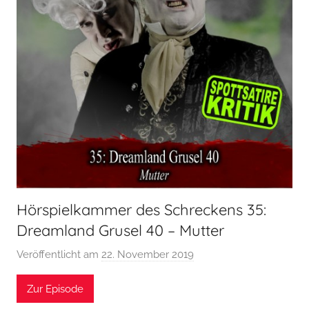
Hörspielkammer des Schreckens 35:
Dreamland Grusel 40 – Mutter
Veröffentlicht am
22. November 2019
v
o
Zur Episode
n
H