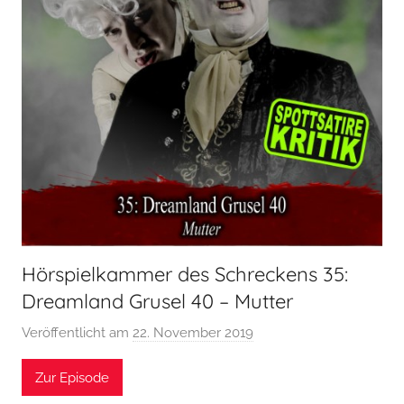
Hörspielkammer des Schreckens 35:
Dreamland Grusel 40 – Mutter
Veröffentlicht am
22. November 2019
v
o
Zur Episode
n
H