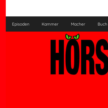
Zum
Inhalt
HÖRSPIELKAMMER
Hörspiel
springen
verjährt
Episoden
Kammer
Macher
Buch
nicht!