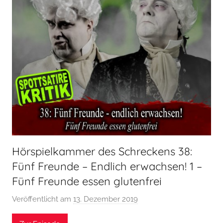
Hörspielkammer des Schreckens 38:
Fünf Freunde – Endlich erwachsen! 1 –
Fünf Freunde essen glutenfrei
Veröffentlicht am
13. Dezember 2019
v
o