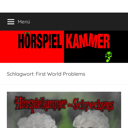
Zum
HÖRSPIELKAMMER
Hörspiel
Inhalt
verjährt
springen
Menü
nicht!
Schlagwort:
First World Problems