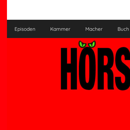
Zum
Inhalt
HÖRSPIELKAMMER
Hörspiel
springen
verjährt
Episoden
Kammer
Macher
Buch
nicht!