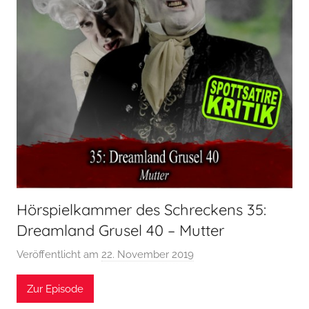
Hörspielkammer des Schreckens 35:
Dreamland Grusel 40 – Mutter
Veröffentlicht am
22. November 2019
v
o
Zur Episode
n
H