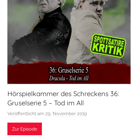
Hörspielkammer des Schreckens 36:
Gruselserie 5 – Tod im All
Veröffentlicht am
29. November 2019
v
o
Zur Episode
n
H