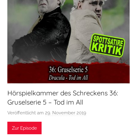
Hörspielkammer des Schreckens 36:
Gruselserie 5 – Tod im All
Veröffentlicht am
29. November 2019
v
o
Zur Episode
n
H