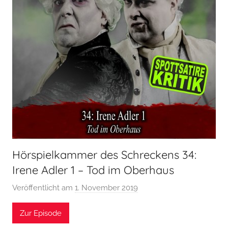
Hörspielkammer des Schreckens 34:
Irene Adler 1 – Tod im Oberhaus
Veröffentlicht am
1. November 2019
v
o
Zur Episode
n
H