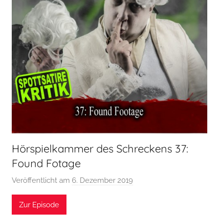
Hörspielkammer des Schreckens 37:
Found Fotage
Veröffentlicht am
6. Dezember 2019
v
o
Zur Episode
n
H