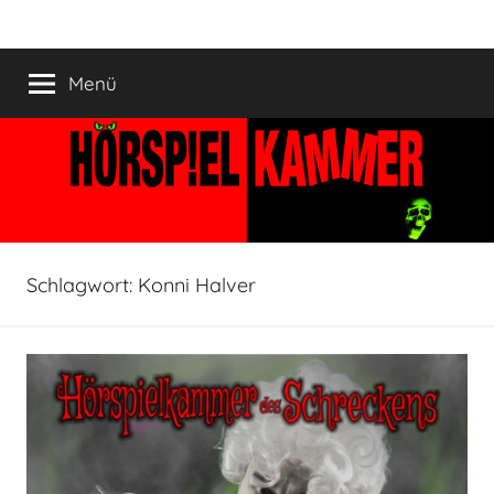
Zum
HÖRSPIELKAMMER
Hörspiel
Inhalt
verjährt
springen
Menü
nicht!
Schlagwort:
Konni Halver