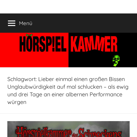
Zum
HÖRSPIELKAMMER
Hörspiel
Inhalt
verjährt
springen
Menü
nicht!
Schlagwort:
Lieber einmal einen großen Bissen
Unglaubwürdigkeit auf mal schlucken – als ewig
und drei Tage an einer albernen Performance
würgen