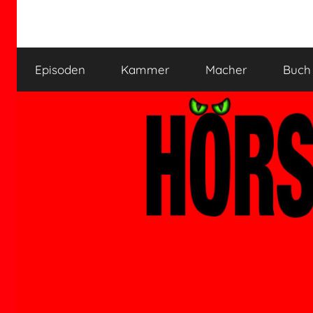
Zum
Inhalt
HÖRSPIELKAMMER
Hörspiel
springen
verjährt
Episoden
Kammer
Macher
Buch
nicht!